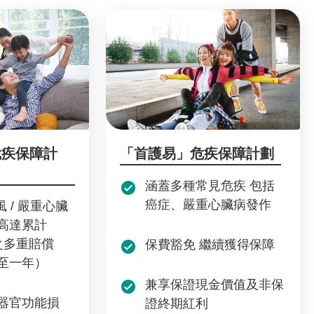
危疾保障計
「首護易」危疾保障計劃
涵蓋多種常見危疾 包括
癌症、嚴重心臟病發作
風 / 嚴重心臟
高達累計
之多重賠償
保費豁免 繼續獲得保障
至一年）
兼享保證現金價值及非保
器官功能損
證終期紅利