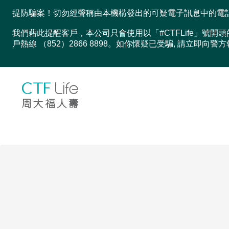
提防騙案！切勿經聲稱由本機構發出的可疑電子訊息中的電
我們藉此提醒客戶，本公司只會使用以「#CTFLife」
戶熱線 （852）2866 8898。如你懷疑已受騙, 請立即向