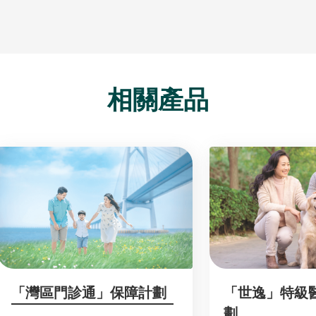
相關產品
「灣區門診通」保障計劃
「世逸」特級
劃