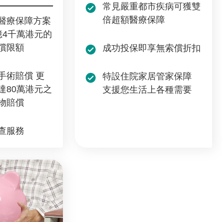
常見嚴重都市疾病可獲雙
倍超額醫療保障
醫療保障方案
億4千萬港元的
償限額
成功投保即享無索償折扣
手術賠償 更
特設住院家居管家保障
達80萬港元之
支援您生活上各種需要
物賠償
查服務