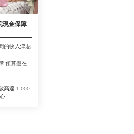
院現金保障
間的收入津貼
障 預算盡在
高達 1,000
安心