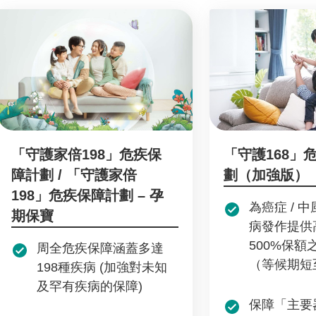
「守護家倍198」危疾保
「守護168」
障計劃 / 「守護家倍
劃（加強版）
198」危疾保障計劃 – 孕
為癌症 / 中
期保寶
病發作提供
500%保額
周全危疾保障涵蓋多達
（等候期短
198種疾病 (加強對未知
及罕有疾病的保障)
保障「主要