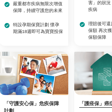
害」的狀況 
嚴重都市疾病無限次增值
疾病
保障，持續守護您的未來
理賠後可還
特設孕期保寶計劃 懷孕
保額 再次獲
期滿18週即可為寶寶投保
保額保障
「守護安心保」危疾保障
「護痊保」癌
計劃