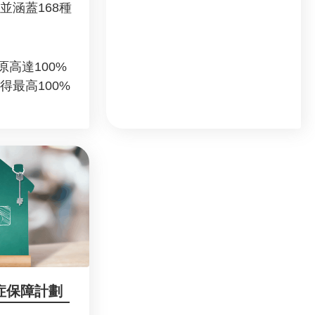
並涵蓋168種
原高達100%
得最高100%
症保障計劃