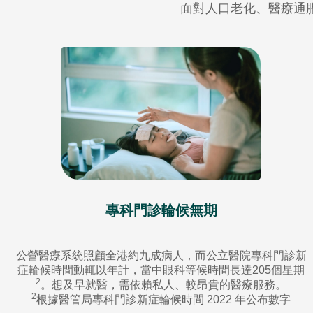
面對人口老化、醫療通
專科門診輪候無期
公營醫療系統照顧全港約九成病人，而公立醫院專科門診新
症輪候時間動輒以年計，當中眼科等候時間長達205個星期
2
。想及早就醫，需依賴私人、較昂貴的醫療服務。
2
根據醫管局專科門診新症輪候時間 2022 年公布數字