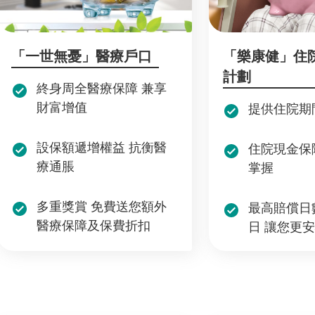
「一世無憂」醫療戶口
「樂康健」住
計劃
終身周全醫療保障 兼享
財富增值
提供住院期
設保額遞增權益 抗衡醫
住院現金保
療通脹
掌握
多重獎賞 免費送您額外
最高賠償日數
醫療保障及保費折扣
日 讓您更