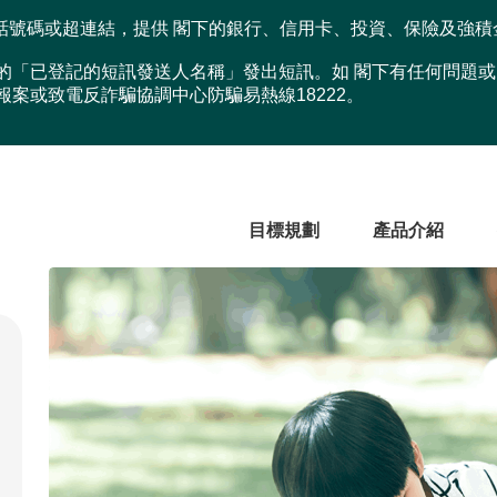
話號碼或超連結，提供 閣下的銀行、信用卡、投資、保險及強積
號開頭的「已登記的短訊發送人名稱」發出短訊。如 閣下有任何問
警方報案或致電反詐騙協調中心防騙易熱線18222。
目標規劃
產品介紹