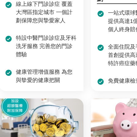
線上線下門診診症 覆蓋
大灣區指定城市 一個計
一站式環球
劃保障您與摯愛家人
提供高達1
個人終身賠
特設中醫門診診症及牙科
洗牙服務 完善您的門診
全面住院及
體驗
首創提供高
特許癌症藥
健康管理增值服務 為您
與摰愛的健康把關
免費健康檢