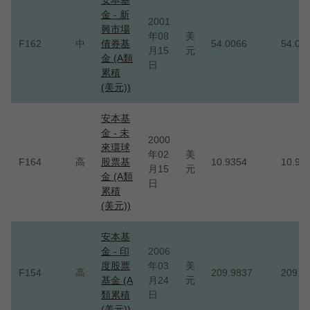
安本基
金 - 新
2001
興市場
年08
美
F162
中
債券基
54.0066
54.00
月15
元
金 (A類
日
累積
(美元))
安本基
金 - 未
2000
來環球
年02
美
F164
高
股票基
10.9354
10.93
月15
元
金 (A類
日
累積
(美元))
安本基
金 - 印
2006
度股票
年03
美
F154
高
209.9837
209.9
基金 (A
月24
元
類累積
日
(美元))