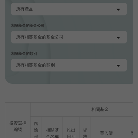
相關基金的基金公司
相關基金的類別
相關基金
投資選擇
風
編號
險
相關基
推出
貨
買入價
賣
程
金名稱
日期
幣