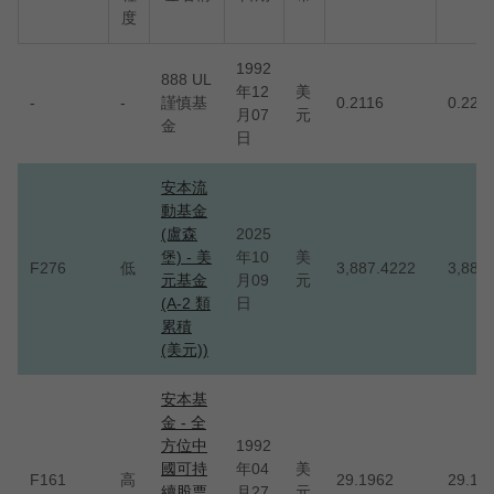
度
1992
888 UL
年12
美
-
-
謹慎基
0.2116
0.222
月07
元
金
日
安本流
動基金
(盧森
2025
堡) - 美
年10
美
F276
低
3,887.4222
3,887
元基金
月09
元
(A-2 類
日
累積
(美元))
安本基
金 - 全
方位中
1992
國可持
年04
美
F161
高
29.1962
29.19
續股票
月27
元