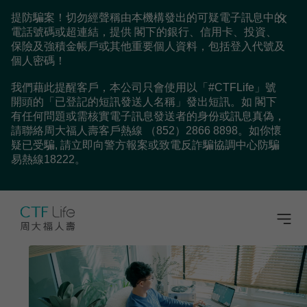
提防騙案！切勿經聲稱由本機構發出的可疑電子訊息中的
電話號碼或超連結，提供 閣下的銀行、信用卡、投資、
保險及強積金帳戶或其他重要個人資料，包括登入代號及
個人密碼！
我們藉此提醒客戶，本公司只會使用以「#CTFLife」號
開頭的「已登記的短訊發送人名稱」發出短訊。如 閣下
有任何問題或需核實電子訊息發送者的身份或訊息真偽，
請聯絡周大福人壽客戶熱線 （852）2866 8898。如你懷
疑已受騙, 請立即向警方報案或致電反詐騙協調中心防騙
易熱線18222。