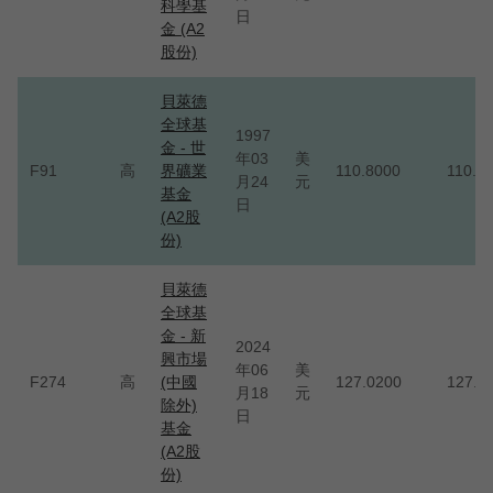
科學基
日
金 (A2
股份)
貝萊德
全球基
1997
金 - 世
年03
美
F91
高
界礦業
110.8000
110.8
月24
元
基金
日
(A2股
份)
貝萊德
全球基
金 - 新
2024
興市場
年06
美
F274
高
(中國
127.0200
127.0
月18
元
除外)
日
基金
(A2股
份)