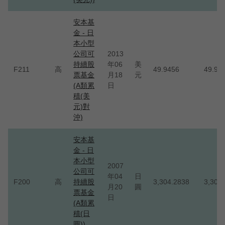
安本基
金 - 日
本小型
公司可
2013
持續股
年06
美
F211
高
49.9456
49.94
票基金
月18
元
(A類累
日
積(美
元)對
沖)
安本基
金 - 日
本小型
2007
公司可
年04
日
F200
高
持續股
3,304.2838
3,304
月20
圓
票基金
日
(A類累
積(日
圓))