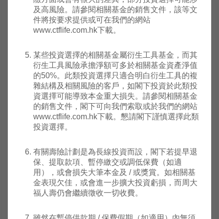
份)
及高風險。請參閱相關基金的銷售文件，該等文
件將按要求提供或可在我們的網站
www.ctflife.com.hk下載。
安聯環
球投資
基金 -
某些投資選擇的相關基金屬衍生工具基金，而其
2008
安聯總
衍生工具風險承擔淨額可多於相關基金資產淨值
年10
美
F85
高
回報亞
54.4628
54.46
的50%。此類投資選擇只適合明白衍生工具的複
月03
元
洲股票
雜結構及相關風險的客戶，如閣下投資於此類投
日
基金 (A
資選擇可能導致本金重大損失。請參閱相關基金
收息股
的銷售文件，閣下可向我們索取或於我們的網站
份)
www.ctflife.com.hk下載。懇請閣下謹慎選擇此類
投資選擇。
安聯環
球投資
有關壽險計劃是為長線投資而設，閣下若提早退
基金 -
2011
保、提取款項、暫停繳交或調低保費（如適
安聯美
年10
美
用），或會損失大筆本金及 / 或獎賞。如相關基
F172
中
元高收
16.8740
16.87
月21
元
金表現欠佳，或會進一步擴大投資虧損，而周大
益基金
日
福人壽仍會繼續徵收一切收費。
(AT 累
積股
份)
雖然在暫停供款期 / 保費假期（如適用）內無須