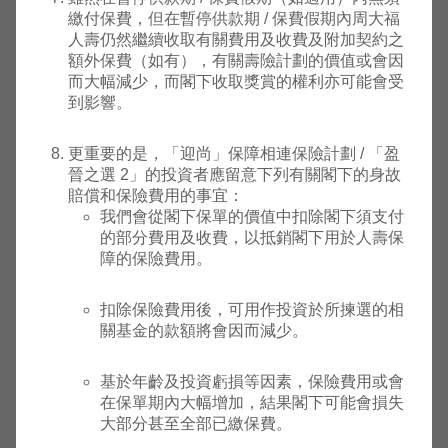
繳付保費，但在暫停供款期 / 保費假期內周大福
人壽仍然繼續收取有關費用及收費及附加契約之
安聯環
額外保費（如有），有關壽險計劃的價值或會因
球投資
而大幅減少，而閣下收取獎賞的權利亦可能會受
基金 -
2008
到影響。
安聯亞
年10
美
F84
中
7.5264
7.526
太收益
月03
元
基金 (A
日
更重要的是，「迎尚」保障相連保險計劃 / 「盈
收息股
晉之選 2」的投資者應留意下列有關閣下的身故
份)
賠償和保險費用的事宜：
我們會從閣下保單的價值中扣除閣下須支付
安聯寵
的部分費用及收費，以抵銷閣下用於人壽保
物和動
障的保險費用。
2022
物經濟
年06
美
F263
高
基金
7.0202
7.020
月24
元
扣除保險費用後，可用作投資於所揀選的相
(AT美
日
關基金的款額將會因而減少。
元累積
股份)
基於年齡及投資虧損等因素，保險費用或會
在保單期內大幅增加，結果閣下可能會損失
2023
大部分甚至全部已繳保費。
霸菱東
年07
美
F270
高
75.9600
75.96
歐基金
月21
元