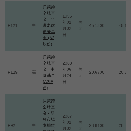
貝萊德
全球基
1996
金 - 亞
年02
美
F121
中
洲老虎
45.1300
45.13
月02
元
債券基
日
金 (A2
股份)
貝萊德
全球基
2008
金 - 中
年06
美
F129
高
20.6700
20.67
國基金
月24
元
(A2股
日
份)
貝萊德
全球基
金 - 新
2007
興市場
年02
美
F92
中
本地貨
28.8100
28.81
月02
元