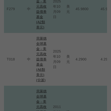
⾦ - 美
2025
元高收
年10
美
F279
中
45.9800
45.98
益債券
月09
元
基⾦
日
(A2類
美元)
貝萊德
全球基
⾦ - 美
2025
元高收
年10
美
T018
中
益債券
4.2900
4.290
月09
元
基⾦
日
(A6類
美元)
(分派)
貝萊德
全球基
金 - 美
元高收
2011