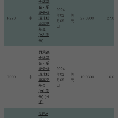
全球基
金 - 系
2024
統分析
年02
美
F273
中
環球股
27.8900
27.89
月05
元
票高息
日
基金
(A2 股
份)
貝萊德
全球基
金 - 系
統分析
2024
環球股
年02
美
T009
中
10.0300
10.03
票高息
月05
元
基金
日
(A6 股
份) (分
派)
法巴A