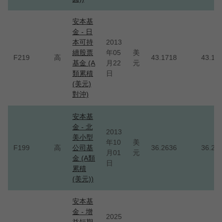
安本基
金 - 日
本可持
2013
續股票
年05
美
F219
高
43.1718
43.17
基金 (A
月22
元
類累積
日
(美元)
對沖)
安本基
金 - 北
2013
美小型
年10
美
F199
高
公司基
36.2636
36.26
月01
元
金 (A類
日
累積
(美元))
安本基
金 - 增
2025