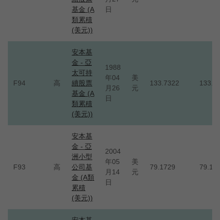
基金 (A
日
類累積
(美元))
安本基
金 - 亞
1988
太可持
年04
美
F94
高
續股票
133.7322
133.7
月26
元
基金 (A
日
類累積
(美元))
安本基
金 - 亞
2004
洲小型
年05
美
F93
高
公司基
79.1729
79.17
月14
元
金 (A類
日
累積
(美元))