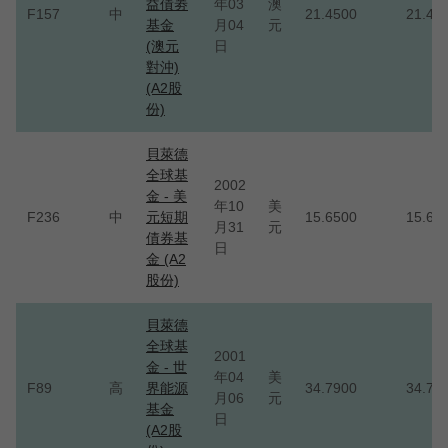
益債劵
年03
澳
F157
中
21.4500
21.45
基金
月04
元
(澳元
日
對沖)
(A2股
份)
貝萊德
全球基
2002
金 - 美
年10
美
F236
中
元短期
15.6500
15.65
月31
元
債券基
日
金 (A2
股份)
貝萊德
全球基
2001
金 - 世
年04
美
F89
高
界能源
34.7900
34.79
月06
元
基金
日
(A2股