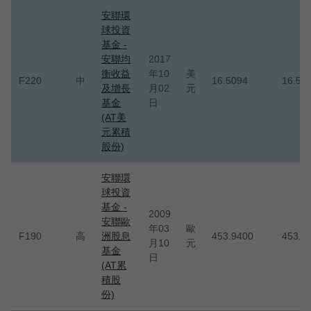
安聯環
球投資
基金 -
安聯均
2017
衡收益
年10
美
F220
中
16.5094
16.50
及增長
月02
元
基金
日
(AT美
元累積
股份)
安聯環
球投資
基金 -
2009
安聯歐
年03
歐
F190
高
洲股息
453.9400
453.9
月10
元
基金
日
(AT累
積股
份)