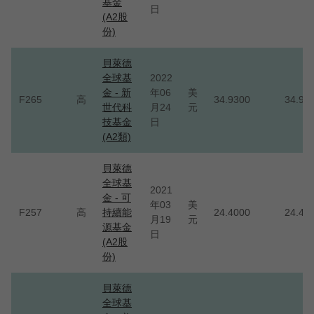
基金
日
(A2股
份)
貝萊德
全球基
2022
金 - 新
年06
美
F265
高
34.9300
34.93
世代科
月24
元
技基金
日
(A2類)
貝萊德
全球基
2021
金 - 可
年03
美
F257
高
持續能
24.4000
24.40
月19
元
源基金
日
(A2股
份)
貝萊德
全球基