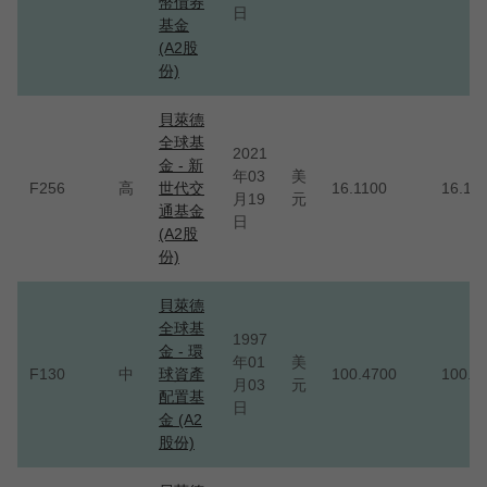
幣債券
日
基金
(A2股
份)
貝萊德
全球基
2021
金 - 新
年03
美
F256
高
世代交
16.1100
16.11
月19
元
通基金
日
(A2股
份)
貝萊德
全球基
1997
金 - 環
年01
美
F130
中
球資產
100.4700
100.4
月03
元
配置基
日
金 (A2
股份)