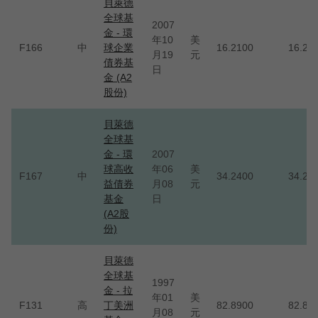
貝萊德
全球基
2007
金 - 環
年10
美
F166
中
球企業
16.2100
16.21
月19
元
債券基
日
金 (A2
股份)
貝萊德
全球基
金 - 環
2007
球高收
年06
美
F167
中
34.2400
34.24
益債券
月08
元
基金
日
(A2股
份)
貝萊德
全球基
1997
金 - 拉
年01
美
F131
高
丁美洲
82.8900
82.89
月08
元