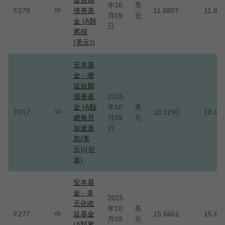
益短期
年10
美
F278
中
債券基
11.8807
11.88
月09
元
金 (A類
日
累積
(美元))
安本基
金 - 增
益短期
債券基
2025
金 (A類
年10
美
T017
中
10.1290
10.12
總每月
月09
元
加速派
日
息(美
元))(分
派)
安本基
金 - 多
2025
元化收
年10
美
F277
中
益基金
15.6661
15.66
月09
元
(A類累