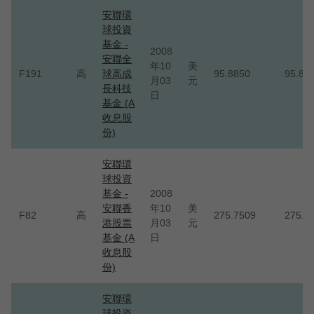
安聯環
球投資
基金 -
2008
安聯全
年10
美
F191
高
球高成
95.8850
95.88
月03
元
長科技
日
基金 (A
收息股
份)
安聯環
球投資
基金 -
2008
安聯香
年10
美
F82
高
275.7509
275.7
港股票
月03
元
基金 (A
日
收息股
份)
安聯環
球投資