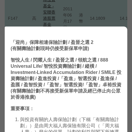
基金 -
2011
安聯香
年06
港
F147
高
港股票
14.1809
14.18
月17
幣
基金
日
(AT 累
積股
「迎尚」保障相連保險計劃 / 盈晉之選 2
份)
(有關壽險計劃現時仍接受新保單申請)
安聯環
智悅人生 / 閃耀人生 / 盈晉之選 / 領航之選 / 888
球投資
Universal Life/ 智悅投資壽險計劃 / 縱橫 /
基金 -
2011
Investment-Linked Accumulation Rider / SMILE 投
安聯收
年11
美
資壽險計劃 / 盈進投資 /「盈進」智選投資 / 盈進保 /
F192
中
益及增
31.3503
31.35
月18
元
盈匯 / 盈智投資 /「盈智」智選投資/「盈智」卓裕投資
長基金
日
(有關壽險計劃不再接受新保單申請及經已停止向公眾
(AT累
於香港推廣)
積股
份)
重要事項：
安聯收
與投資有關的人壽保險計劃（下稱「有關壽險計
益及增
劃」）是由周大福人壽保險有限公司（「周大福
長基金
2021
人壽」）發出的保單，計劃的利益與閣下所揀選