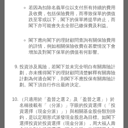
日
若因為扣除名義單位以支付所有持續的費用
及收費，包括保險費用，而導致保單的價值
霸菱歐
跌至零或以下，閣下的保單將提早終止，而
洲精選
2013
閣下亦可能會失去全部已繳保費及利益。
基金 (A
年12
美
F196
高
81.6400
81.64
類別美
月16
元
閣下應向閣下的理財顧問查詢有關保險費用
元累
日
的詳情，例如相關保險收費在甚麼情況下會
計)
增加及對閣下保單的價值有何影響。
霸菱德
投資涉及風險，若閣下並未完全明白有關壽險計
國增長
1990
劃，亦未獲得閣下的理財顧問清楚解釋有關壽險
基金 (A
年05
英
F156
高
14.6400
14.64
計劃為何適合閣下，則閣下不應投保有關壽險計
類別英
月08
鎊
劃。閣下須自行作出最終決定。
鎊累
日
積)
（只適用於「盈晉之選 2」及「盈晉之選」）於
1978
名稱後載有「（分派）」字眼的投資選擇（「投
霸菱環
年07
美
資選擇（現金分派）」）與相關基金股份類別掛
F103
中
球債券
21.1900
21.19
月07
元
鈎，是以定期形式派發現金股息為目標。如閣下
基金
日
選擇投資於投資選擇（現金分派），周大福人壽