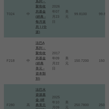
系列－
聚焦收
2026
息基金
年07
美
T024
中
99.8100
99.81
(經典 -
月23
元
每月派
日
息 ) (分
派)
法巴A
系列－
聚焦收
2017
息基金
年09
美
F218
中
150.7200
150.7
(經典
月22
元
美元 -
日
資本類
別)
法巴水
資源基
2025
金 (經
年10
美
F280
高
典美元
250.7800
250.7
月09
元