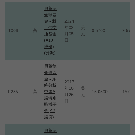
貝萊德
全球基
金 - 新
2024
世代交
年02
美
T008
高
9.5700
9.570
通基金
月05
元
(A10
日
股份)
(分派)
貝萊德
全球基
金 - 系
2017
統分析
年10
美
F235
高
中國A
15.0500
15.05
月26
元
股特別
日
時機基
金(A2
股份)
貝萊德