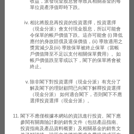
收益，派發現金股息會導致其相關基金的每
單位資產淨值即時下跌。
霸菱投
資傘子
基金 -
相比將股息再投資的投資選擇，投資選擇
2024
霸菱環
（現金分派）會支付現金股息，所以可能會
年02
美
F272
高
球農業
3.4240
3.424
令保單的帳戶價值下跌。這亦可能會 (i) 降低
月05
元
基金 (A
應付的身故賠償及退保價值，(ii) 導致適用之
日
類別美
獎賞減少及(iii) 導致保單被終止保單（當帳
元對沖
戶價值降至不足以支付相關保單費用）。如
累積)
帳戶價值跌至零或以下，閣下的保單將會被
終止。
1992
霸菱韓
年11
美
F101
高
國聯接
57.0900
57.09
除非閣下對投資選擇（現金分派）有充分了
月04
元
基金
解及閣下的理財顧問已向閣下解釋投資選擇
日
（現金分派） 如何適合閣下，否則閣下不應
選擇投資選擇（現金分派）。
霸菱傘
子基金
閣下不應僅根據本網站的資訊進行投資。閣下應
公眾有
參閱有關壽險計劃的銷售文件（包括產品指南、
限公司
投資指南及產品資料概要）及相關基金的銷售文
- 霸菱
2024