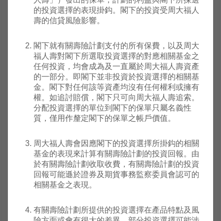
- AM類
年10
美
的投資選擇的表現掛鈎。閣下的投資受周大福人
T001
中
8.7369
8.736
(美元)
月20
元
壽的信貸風險影響。
收息股
日
份(分
閣下就有關壽險計劃支付的所有保費，以及周大
派)
福人壽對閣下所選取投資選擇的對應相關基金之
任何投資，均會成為及一直屬於周大福人壽資產
安聯環
的一部分。即閣下並非投資於投資選擇的相關基
球投資
金。閣下對任何該等資產均沒有任何權利或擁有
2008
基金 -
權。如追討賠償，閣下只可向周大福人壽追索。
年10
美
F81
高
安聯小
171.6544
171.6
分配投資選擇的單位到閣下的保單只屬名義性
月03
元
龍基金
質，僅用作釐定閣下的保單之帳戶價值。
日
(A收息
股份)
周大福人壽會因應閣下的投資選擇所掛鈎的相關
基金的表現來計算有關壽險計劃的投資回報。由
安聯環
於有關壽險計劃收取收費，有關壽險計劃的投資
球投資
回報可能遜於證券及期貨事務監察委員會認可的
基金 -
2008
相關基金之表現。
安聯東
年10
美
F87
高
316.3000
316.3
方入息
月03
元
基金 (A
日
有關壽險計劃所提供的投資選擇在產品特點及風
收息股
險方面或會有很大的差異，部分投資選擇可能涉