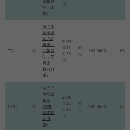
回報對
日
沖 - 資
本)
法巴水
資源基
金 (經
2024
典美元
年11
美
T011
高
回報對
168.6400
168.6
月25
元
沖 - 每
日
月派
息) (分
派)
法巴巴
西股票
2006
基金
年12
美
F137
高
(經典
105.3500
105.3
月12
元
資本類
日
別股
份)