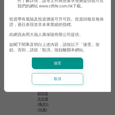
件了解詳情，該等文件將按要求免費提供或可在
環球高
年02
美
F271
中
139.3200
139.3
我們的網站 www.ctflife.com.hk下載。
級抵押
月05
元
債券基
日
金 (G
投資帶有風險及投資價值可升可跌。投資回報並無保
類別美
證，過往表現並非未來業績的指標。
元累
積)
此網頁由周大福人壽保險有限公司提供。
如閣下閱畢及明白上述內容，請按以下「接受」按
霸菱傘
鈕。否則，請按「取消」按鈕離開本網站。
子基金
公眾有
限公司
接受
- 霸菱
2024
環球高
年02
美
T007
中
級抵押
75.3000
75.30
取消
月05
元
債券基
日
金 (G
類別美
元分派
(每月))
(分派)