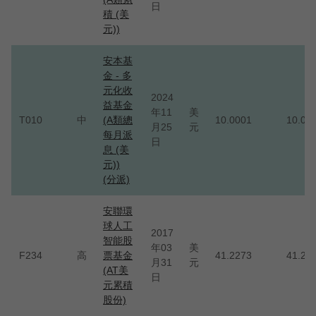
日
積 (美
元))
安本基
金 - 多
元化收
2024
益基金
年11
美
T010
中
(A類總
10.0001
10.00
月25
元
每月派
日
息 (美
元))
(分派)
安聯環
球人工
2017
智能股
年03
美
F234
高
票基金
41.2273
41.22
月31
元
(AT美
日
元累積
股份)