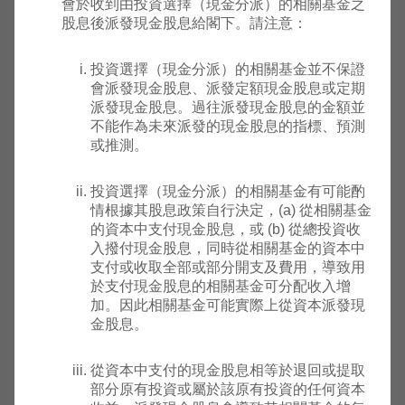
會於收到由投資選擇（現金分派）的相關基金之
1982
股息後派發現金股息給閣下。請注意：
霸菱香
年12
美
F100
高
港中國
1,292.2100
1,292
月03
元
投資選擇（現金分派）的相關基金並不保證
基金
日
會派發現金股息、派發定額現金股息或定期
派發現金股息。過往派發現金股息的金額並
霸菱國
不能作為未來派發的現金股息的指標、預測
際傘子
或推測。
2008
基金 -
年08
美
F148
高
霸菱大
312.7500
312.7
月01
元
投資選擇（現金分派）的相關基金有可能酌
東協基
日
情根據其股息政策自行決定，(a) 從相關基金
金 (A類
的資本中支付現金股息，或 (b) 從總投資收
別)
入撥付現金股息，同時從相關基金的資本中
支付或收取全部或部分開支及費用，導致用
霸菱國
於支付現金股息的相關基金可分配收入增
際傘子
1981
加。因此相關基金可能實際上從資本派發現
基金 -
年12
美
金股息。
F150
高
霸菱澳
161.7300
161.7
月04
元
洲基金
日
(A類
從資本中支付的現金股息相等於退回或提取
別)
部分原有投資或屬於該原有投資的任何資本