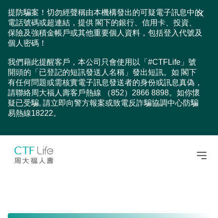
提防騙案！切勿經聲稱由本機構發出的可疑電子訊息中的
電話號碼或超連結，提供 閣下的銀行、信用卡、投資、
保險及強積金帳戶或其他重要個人資料，包括登入代號及
個人密碼！
我們藉此提醒客戶，本公司只會使用以「#CTFLife」號
開頭的「已登記的短訊發送人名稱」發出短訊。如 閣下
有任何問題或需核實電子訊息發送者的身份或訊息真偽，
請聯絡周大福人壽客戶熱線 （852）2866 8898。如你懷
疑已受騙, 請立即向警方報案或致電反詐騙協調中心防騙
易熱線18222。